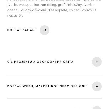
tvorbu webu
,
online marketing
,
grafické služby
,
tvorbu
obsahu
,
audity
a
školení
. Níže najdete, co cenu ovlivňuje
nejčastěji.
POSLAT ZADÁNÍ
+
CÍL PROJEKTU A OBCHODNÍ PRIORITA
Jiný rozpočet dává smysl u webu, který má jen
reprezentovat značku, a jiný u webu nebo kampaně, která
+
ROZSAH WEBU, MARKETINGU NEBO DESIGNU
má dlouhodobě přivádět poptávky. Nacenění vždy
vztahujeme k tomu, co má projekt reálně přinést.
Rozhoduje počet typů podstránek, náročnost struktury,
rozsah reklamních kampaní, počet kreativ, množství