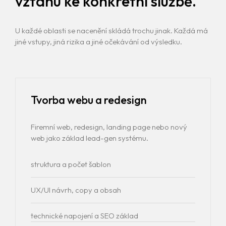
vztahu ke konkrétní službě.
U každé oblasti se nacenění skládá trochu jinak. Každá má
jiné vstupy, jiná rizika a jiné očekávání od výsledku.
Tvorba webu a redesign
Firemní web, redesign, landing page nebo nový
web jako základ lead-gen systému.
struktura a počet šablon
UX/UI návrh, copy a obsah
technické napojení a SEO základ