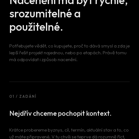
srozumitelné a
použitelné.
Potřebujete vědět, co kupujete, proč to dává smysl a zda je
lepší řešit projekt najednou, nebo po etapách. Právě tomu
má odpovídat i způsob nacenění.
01 / ZADÁNÍ
Nejdřív chceme pochopit kontext.
Krátce probereme byznys, cíl, termín, aktuální stav a to, co
už máte připravené. V tu chvíli se teprve dá rozumně říct,