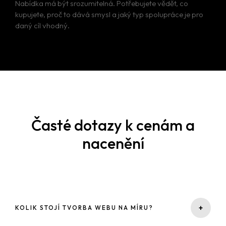
Nabídka má být srozumitelná. Potřebujete vědět, co
kupujete, proč to dává smysl a jaký typ spolupráce je pro
daný cíl vhodný.
Časté dotazy k cenám a
nacenění
+
KOLIK STOJÍ TVORBA WEBU NA MÍRU?