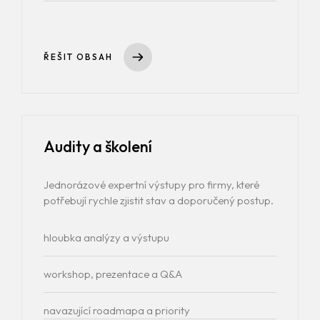
ŘEŠIT OBSAH
Audity a školení
Homepage
Jednorázové expertní výstupy pro firmy, které
O nás
potřebují rychle zjistit stav a doporučený postup.
Portfolio
hloubka analýzy a výstupu
Služby
workshop, prezentace a Q&A
Blog
TVORBA WEBU
navazující roadmapa a priority