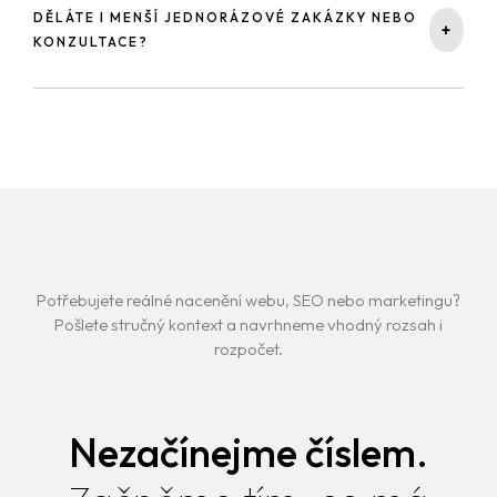
a toho, co už máte připravené. Stačí i několik vět. Důležité
DĚLÁTE I MENŠÍ JEDNORÁZOVÉ ZAKÁZKY NEBO
+
je vědět, co má projekt obchodně přinést.
KONZULTACE?
Ano, pokud dávají smysl. Vedle dlouhodobé spolupráce
řešíme i jednorázové audity, konzultace, školení nebo
konkrétní dílčí výstupy.
Potřebujete reálné nacenění webu, SEO nebo marketingu?
Pošlete stručný kontext a navrhneme vhodný rozsah i
rozpočet.
Nezačínejme číslem.